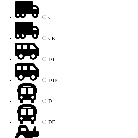
C
CE
D1
D1E
D
DE