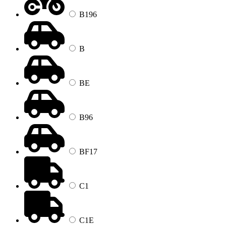
B196
B
BE
B96
BF17
C1
C1E