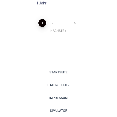
1 Jahr
Seitennummerierung
1
2
…
15
NÄCHSTE
der
Beiträge
STARTSEITE
DATENSCHUTZ
IMPRESSUM
SIMULATOR