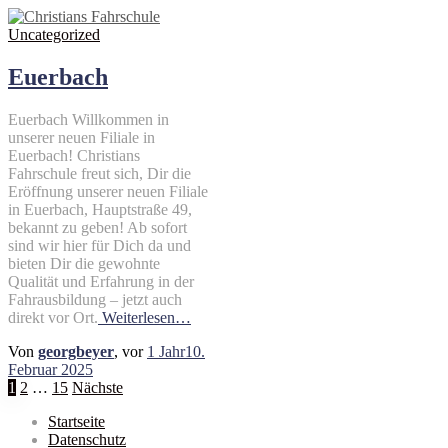
Uncategorized
Euerbach
Euerbach Willkommen in
unserer neuen Filiale in
Euerbach! Christians
Fahrschule freut sich, Dir die
Eröffnung unserer neuen Filiale
in Euerbach, Hauptstraße 49,
bekannt zu geben! Ab sofort
sind wir hier für Dich da und
bieten Dir die gewohnte
Qualität und Erfahrung in der
Fahrausbildung – jetzt auch
direkt vor Ort.
Weiterlesen…
Von
georgbeyer
, vor
1 Jahr
10.
Februar 2025
Seitennummerierung
1
2
…
15
Nächste
der
Startseite
Datenschutz
Beiträge