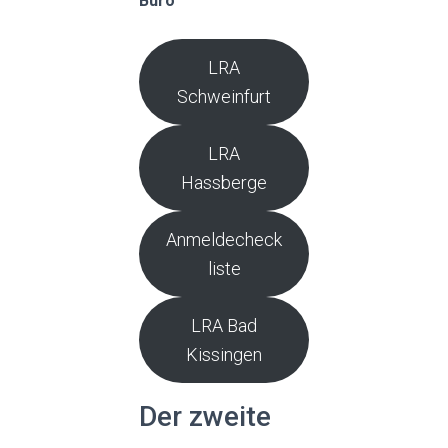
Büro
LRA
Schweinfurt
LRA
Hassberge
Anmeldecheck
liste
LRA Bad
Kissingen
Der zweite