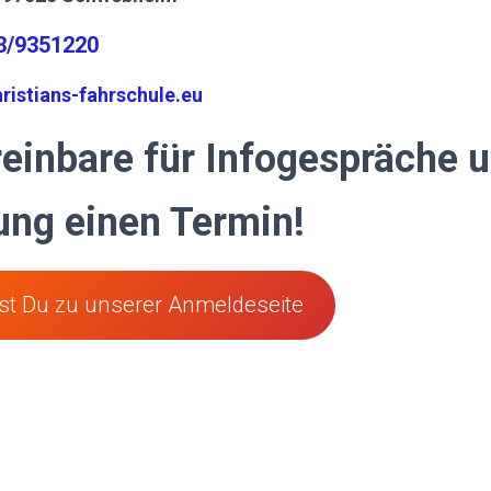
23/9351220
ristians-fahrschule.eu
reinbare für Infogespräche 
ng einen Termin!
gst Du zu unserer Anmeldeseite