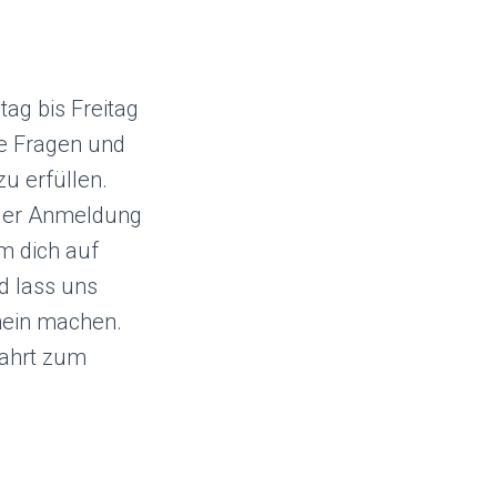
ag bis Freitag
ne Fragen und
u erfüllen.
i der Anmeldung
m dich auf
d lass uns
hein machen.
Fahrt zum